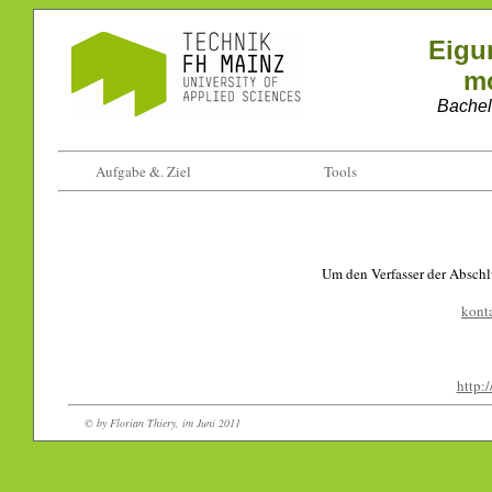
Eigu
mo
Bachelo
Aufgabe &. Ziel
Tools
Um den Verfasser der Abschlu
konta
http:/
© by Florian Thiery, im Juni 2011